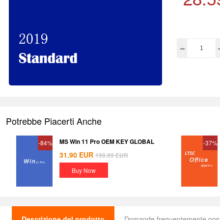
Potrebbe Piacerti Anche
MS Win 11 Pro OEM KEY GLOBAL
-84%
-37%
31.90
EUR
199.99
EUR
Buy Now
Descrizione del prodotto
Domande frequentemente pos