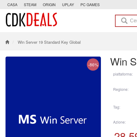
CASA
STEAM
ORIGIN
UPLAY
PC GAMES
Win Server 19 Standard Key Global
Win S
-86%
piattaforma:
Regione:
Tag:
Azione:
28.5