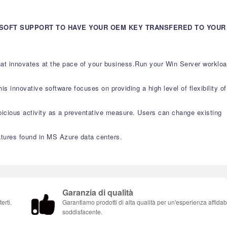
OSOFT SUPPORT TO HAVE YOUR OEM KEY TRANSFERED TO YOUR
that innovates at the pace of your business.Run your Win Server worklo
s innovative software focuses on providing a high level of flexibility of
picious activity as a preventative measure. Users can change existing
atures found in MS Azure data centers.
Garanzia di qualità
erti.
Garantiamo prodotti di alta qualità per un'esperienza affidab
soddisfacente.