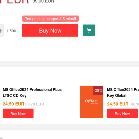
99.00
EUR
Tempo di consegna 3-5 minuti
Buy Now
1-500
MS Office2024 Professional PLus
MS Office2024 Pr
-38%
LTSC CD Key
Key Global
24.50
EUR
24.50
EUR
38.78
EUR
39.7
Buy Now
Buy Now
te