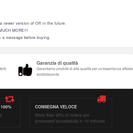
 newer version of Off in the future.
and MUCH MORE!!!
re buying.​​​​​​​​​​​​​​​​​​​​
Garanzia di qualità
erti.
Garantiamo prodotti di alta qualità per un'esperienza affidab
soddisfacente.
 100%
CONSEGNA VELOCE
d
More than 95% of orders are
processed successfully in 10 minutes