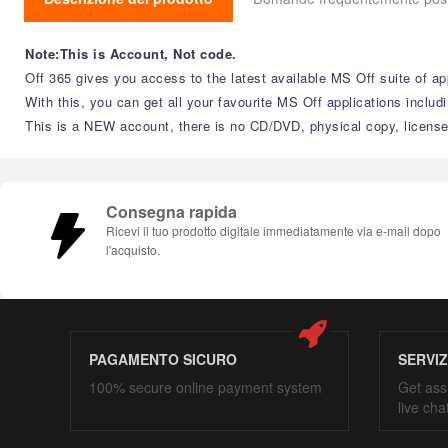
Note:This is Account, Not code.
Off 365 gives you access to the latest available MS Off suite of a
With this, you can get all your favourite MS Off applications in
This is a NEW account, there is no CD/DVD, physical copy, license key ors
Consegna rapida
Ricevi il tuo prodotto digitale immediatamente via e-mail dopo
l'acquisto.
PAGAMENTO SICURO
SERVI
100% secure online payment system
Get ass
live cha