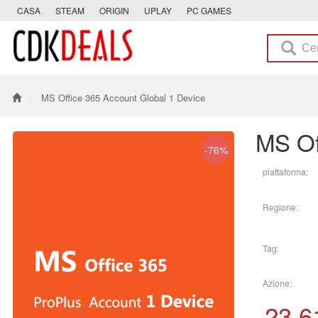
CASA
STEAM
ORIGIN
UPLAY
PC GAMES
MS Office 365 Account Global 1 Device
MS Of
-76%
piattaforma:
Regione:
Tag:
Azione:
23.6