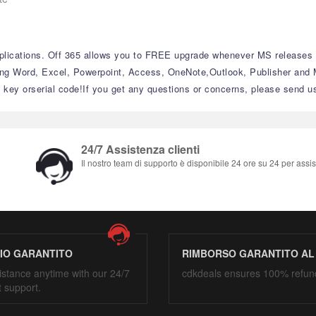
pplications. Off 365 allows you to FREE upgrade whenever MS releases a
cluding Word, Excel, Powerpoint, Access, OneNote,Outlook, Publisher 
erial code!If you get any questions or concerns, please send us a message befo
24/7 Assistenza clienti
Il nostro team di supporto è disponibile 24 ore su 24 per assist
ZIO GARANTITO
RIMBORSO GARANTITO AL
istance anytime with our 24/7
cdkdeals ensures 100% refun
t support.