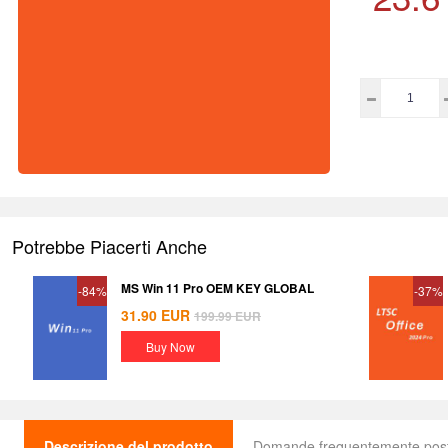
Potrebbe Piacerti Anche
MS Win 11 Pro OEM KEY GLOBAL
-84%
-37%
31.90
EUR
199.99
EUR
Buy Now
Descrizione del prodotto
Domande frequentemente pos