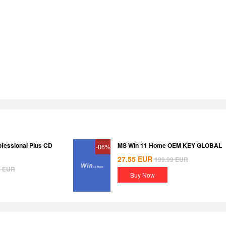
ofessional Plus CD
MS Win 11 Home OEM KEY GLOBAL
-86%
27.55
EUR
199.99
EUR
8
EUR
Buy Now